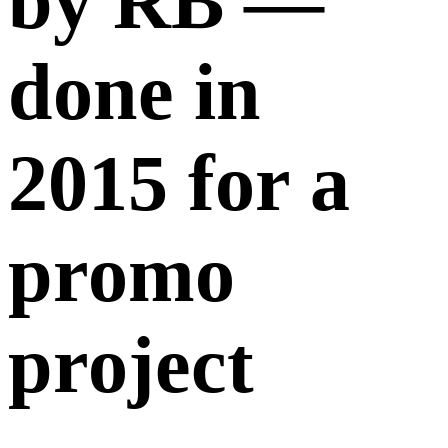
by RB —
done in
2015 for a
promo
project